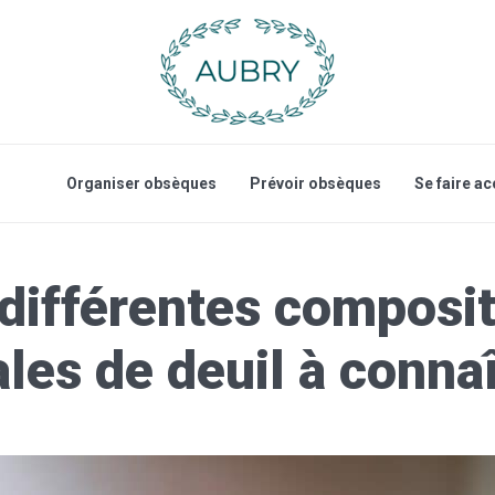
Organiser obsèques
Prévoir obsèques
Se faire 
différentes composi
ales de deuil à connaî