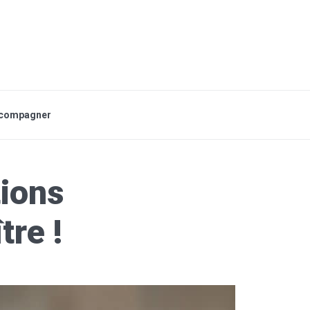
accompagner
tions
tre !