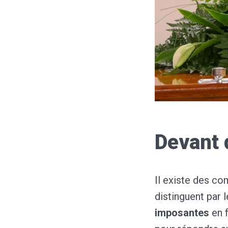
Devant 
Il existe des c
distinguent par 
imposantes
en f