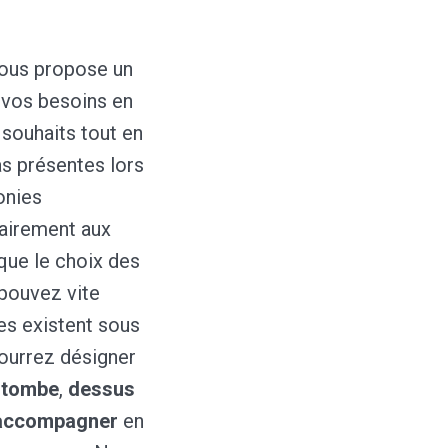
ous propose un
 vos besoins en
 souhaits tout en
as présentes lors
onies
rairement aux
ue le choix des
 pouvez vite
les existent sous
pourrez désigner
 tombe
,
dessus
 accompagner
en