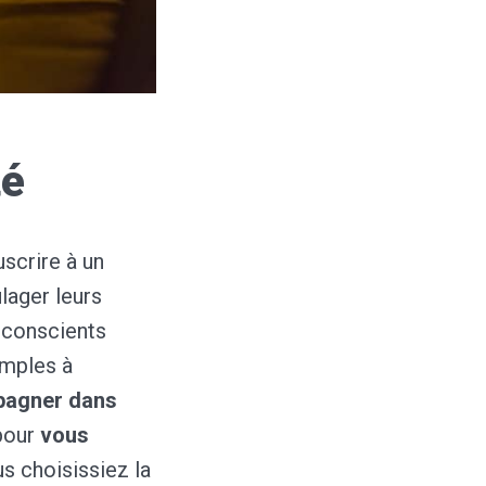
té
scrire à un
lager leurs
 conscients
imples à
pagner dans
 pour
vous
s choisissiez la