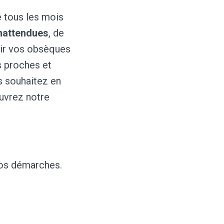
 tous les mois
inattendues
, de
oir vos obsèques
s proches et
s souhaitez en
uvrez notre
vos démarches.