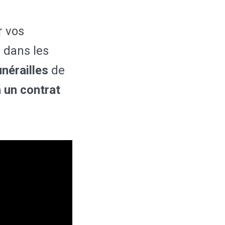
r vos
r dans les
nérailles
de
 un contrat